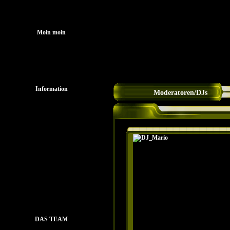
Startseit
Moin moin
Information
Moderatoren/DJs
Mitglieder
Spende sound-Phoenix
HörfunkBund e.V.
Download
Gästebuch
Streambox
DAS TEAM