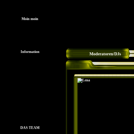
Startseit
Moin moin
Information
Moderatoren/DJs
Mitglieder
Spende sound-Phoenix
HörfunkBund e.V.
Download
Gästebuch
Streambox
DAS TEAM