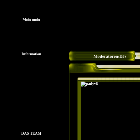
Startseit
Moin moin
Information
Moderatoren/DJs
Mitglieder
Spende sound-Phoenix
HörfunkBund e.V.
Download
Gästebuch
Streambox
DAS TEAM