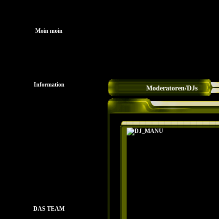
Startseit
Moin moin
Information
Moderatoren/DJs
Mitglieder
Spende sound-Phoenix
HörfunkBund e.V.
Download
Gästebuch
Streambox
DAS TEAM